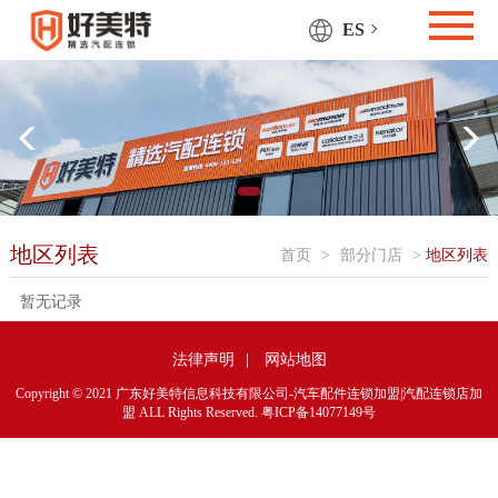
ES
地区列表
首页
>
部分门店
>
地区列表
暂无记录
法律声明
|
网站地图
Copyright © 2021 广东好美特信息科技有限公司-汽车配件连锁加盟|汽配连锁店加
盟 ALL Rights Reserved.
粤ICP备14077149号